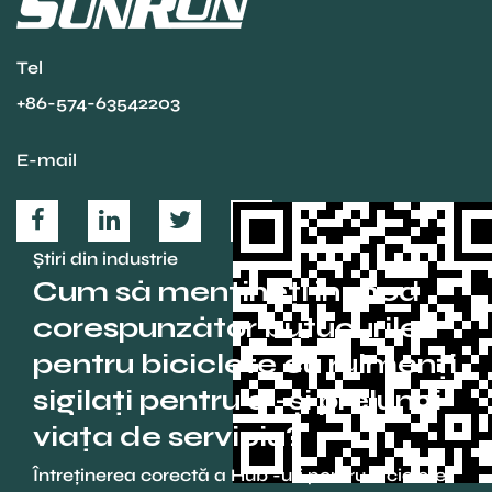
Tel
+86-574-63542203
E-mail
Știri din industrie
Cum să mențineți în mod
corespunzător butucurile
pentru biciclete cu rulmenți
sigilați pentru a -și prelungi
viața de serviciu?
Întreținerea corectă a Hub -uri pentru biciclete