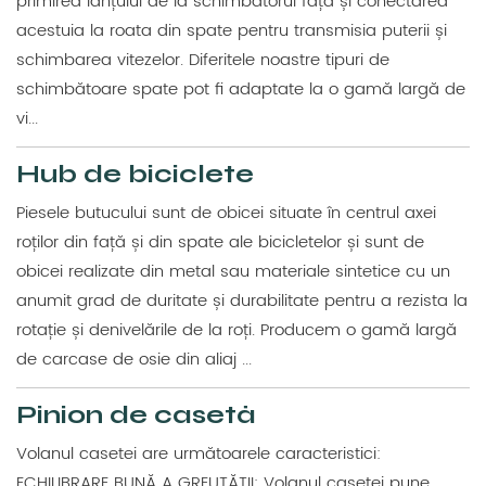
primirea lanțului de la schimbătorul față și conectarea
acestuia la roata din spate pentru transmisia puterii și
schimbarea vitezelor. Diferitele noastre tipuri de
schimbătoare spate pot fi adaptate la o gamă largă de
vi...
Hub de biciclete
Piesele butucului sunt de obicei situate în centrul axei
roților din față și din spate ale bicicletelor și sunt de
obicei realizate din metal sau materiale sintetice cu un
anumit grad de duritate și durabilitate pentru a rezista la
rotație și denivelările de la roți. Producem o gamă largă
de carcase de osie din aliaj ...
Pinion de casetă
Volanul casetei are următoarele caracteristici:
ECHILIBRARE BUNĂ A GREUTĂȚII: Volanul casetei pune