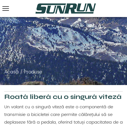
Acasă
/
Produse
Roată liberă cu o singură viteză
Un volant cu o singură viteză este o componentă de
transmisie a bicicletei care permite călărețului să se
deplaseze fără a pedala, oferind totuși capacitatea de a