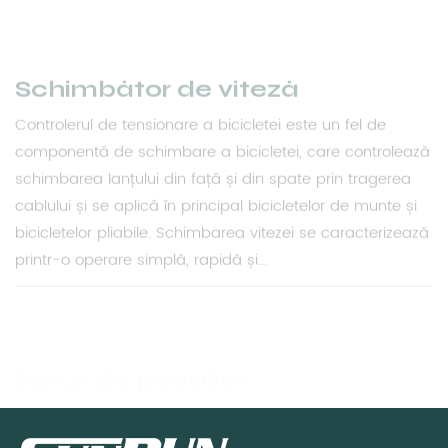
Controlerul de tensionare a bicicletei este un fel de
componentă de schimbare a bicicletei, care controlează
schimbarea lanțului din față și din spate prin tragerea
cablului și se aplică în principal bicicletelor de munte și
bicicletelor pliabile. Schimbarea vitezei se caracterizează
printr-o operare simplă, rapidă și...
Seturi de pedalier
Coloana centrală este partea de mijloc a bicicletei,
situată între suporturi pentru picioare și roata din spate
și este una dintre componentele de bază ale bicicletei.
Nu doar suporta greutatea intregii biciclete, dar
transmite si forta generata de suporturi catre roata din
spate, astfel incat bicicleta sa genereze ...