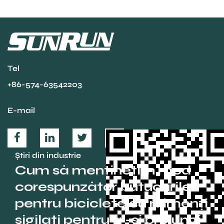
Tel
+86-574-63542203
E-mail
Știri din industrie
Cum să mențineți în mod
corespunzător butucurile
pentru biciclete cu rulmenți
sigilați pentru a -și prelungi