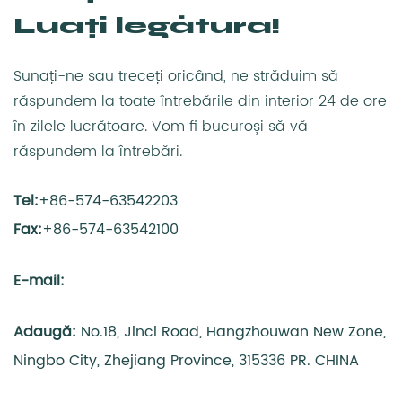
Luați legătura!
Sunați-ne sau treceți oricând, ne străduim să
răspundem la toate întrebările din interior 24 de ore
în zilele lucrătoare. Vom fi bucuroși să vă
răspundem la întrebări.
Tel:
+86-574-63542203
Fax:
+86-574-63542100
E-mail:
Adaugă:
No.18, Jinci Road, Hangzhouwan New Zone,
Ningbo City, Zhejiang Province, 315336 PR. CHINA